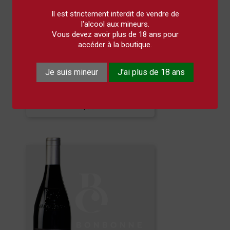
Il est strictement interdit de vendre de
l'alcool aux mineurs.
Vous devez avoir plus de 18 ans pour
accéder à la boutique.
Je suis mineur
J'ai plus de 18 ans
Cuvée Fabre - 0,75L
8,00 €