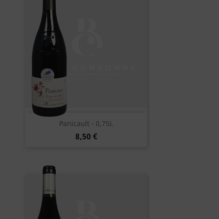
Panicault - 0,75L
8,50 €