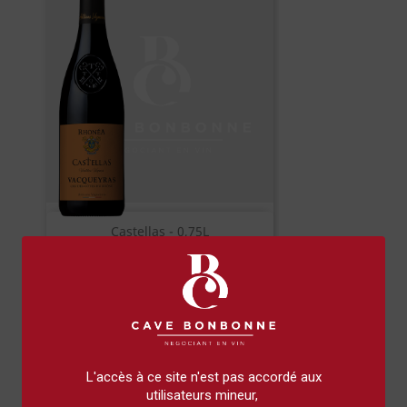
Castellas - 0,75L
16,90 €
L'accès à ce site n'est pas accordé aux
utilisateurs mineur,