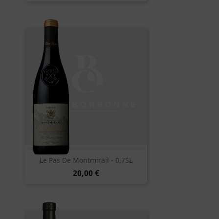
Le Pas De Montmirail - 0,75L
20,00 €